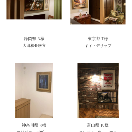
静岡県 N様
東京都 T様
大田和亜咲宜
ギィ・デサップ
神奈川県 K様
富山県 Ｋ様