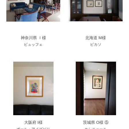
神奈川県 Ｉ様
北海道 M様
ビュッフェ
ピカソ
大阪府 I様
茨城県 O様 ⑤