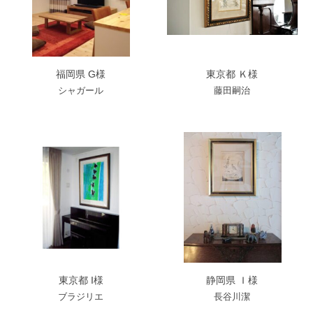
福岡県 G様
東京都 Ｋ様
シャガール
藤田嗣治
東京都 I様
静岡県 Ｉ様
ブラジリエ
長谷川潔