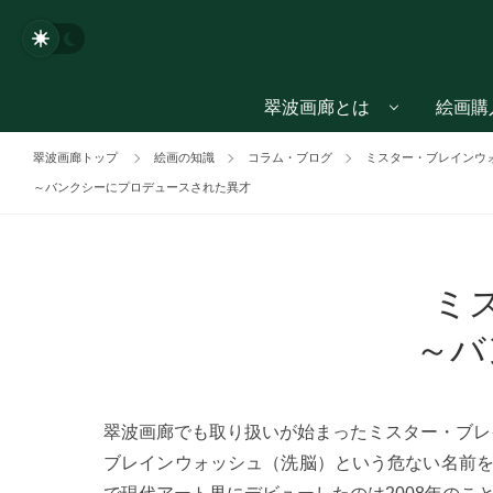
翠波画廊とは
絵画購
翠波画廊トップ
絵画の知識
コラム・ブログ
ミスター・ブレインウ
～バンクシーにプロデュースされた異才
ミ
～バ
翠波画廊でも取り扱いが始まったミスター・ブレ
ブレインウォッシュ（洗脳）という危ない名前