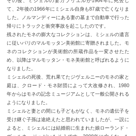
その後、ミシェルの妻ガブリエルが1964年に死去し
て、2年後の1966年にミシェル自身も87歳で亡くなりま
した。ノルマンディーにある妻の墓まで自動車で行った
帰りにトラックと衝突事故を起こしたのです。
残されたモネの膨大なコレクションは、ミシェルの遺言
に従いパリのマルモッタン美術館に寄贈されました。モ
ネのコレクションが美術館の所蔵作品を一変させたた
め、以降はマルモッタン・モネ美術館と呼ばれるように
なりました。
ミシェルの死後、荒れ果てたジヴェルニーのモネの家と
庭は、クロード・モネ財団によって大改修され、1980
年からはモネの記念ミュージアムとして一般公開される
ようになりました。
ミシェルと妻との間にも子どもがなく、モネの遺伝子を
受け継ぐ子孫は途絶えたと思われていましたが、一説に
よると、ミシェルには結婚前に生まれた娘ローランド・