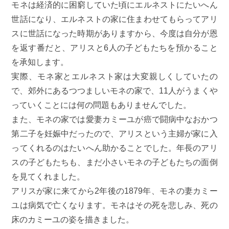
モネは経済的に困窮していた頃にエルネストにたいへん
世話になり、エルネストの家に住まわせてもらってアリ
スに世話になった時期がありますから、今度は自分が恩
を返す番だと、アリスと6人の子どもたちを預かること
を承知します。
実際、モネ家とエルネスト家は大変親しくしていたの
で、郊外にあるつつましいモネの家で、11人がうまくや
っていくことには何の問題もありませんでした。
また、モネの家では愛妻カミーユが癌で闘病中なおかつ
第二子を妊娠中だったので、アリスという主婦が家に入
ってくれるのはたいへん助かることでした。年長のアリ
スの子どもたちも、まだ小さいモネの子どもたちの面倒
を見てくれました。
アリスが家に来てから2年後の1879年、モネの妻カミー
ユは病気で亡くなります。モネはその死を悲しみ、死の
床のカミーユの姿を描きました。