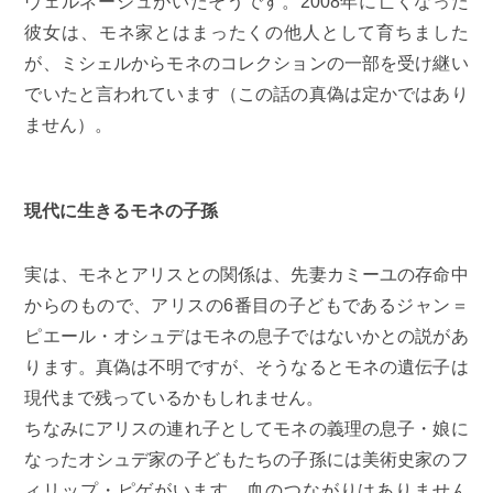
ヴェルネージュがいたそうです。2008年に亡くなった
彼女は、モネ家とはまったくの他人として育ちました
が、ミシェルからモネのコレクションの一部を受け継い
でいたと言われています（この話の真偽は定かではあり
ません）。
現代に生きるモネの子孫
実は、モネとアリスとの関係は、先妻カミーユの存命中
からのもので、アリスの6番目の子どもであるジャン＝
ピエール・オシュデはモネの息子ではないかとの説があ
ります。真偽は不明ですが、そうなるとモネの遺伝子は
現代まで残っているかもしれません。
ちなみにアリスの連れ子としてモネの義理の息子・娘に
なったオシュデ家の子どもたちの子孫には美術史家のフ
ィリップ・ピゲがいます。血のつながりはありません