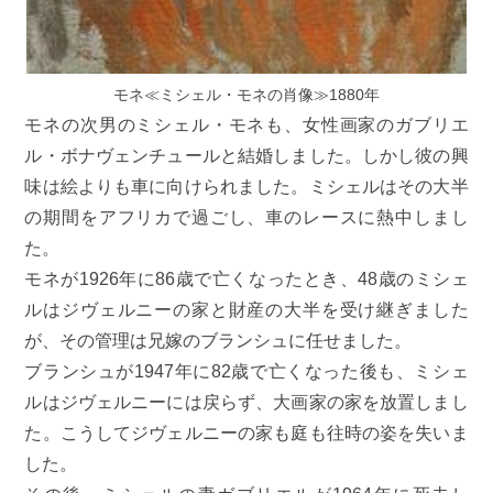
モネ≪ミシェル・モネの肖像≫1880年
モネの次男のミシェル・モネも、女性画家のガブリエ
ル・ボナヴェンチュールと結婚しました。しかし彼の興
味は絵よりも車に向けられました。ミシェルはその大半
の期間をアフリカで過ごし、車のレースに熱中しまし
た。
モネが1926年に86歳で亡くなったとき、48歳のミシェ
ルはジヴェルニーの家と財産の大半を受け継ぎました
が、その管理は兄嫁のブランシュに任せました。
ブランシュが1947年に82歳で亡くなった後も、ミシェ
ルはジヴェルニーには戻らず、大画家の家を放置しまし
た。こうしてジヴェルニーの家も庭も往時の姿を失いま
した。