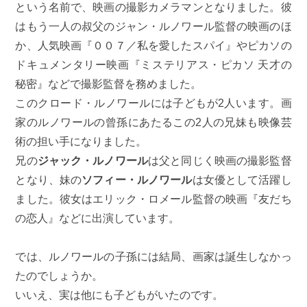
という名前で、映画の撮影カメラマンとなりました。彼
はもう一人の叔父のジャン・ルノワール監督の映画のほ
か、人気映画『００７／私を愛したスパイ』やピカソの
ドキュメンタリー映画『ミステリアス・ピカソ 天才の
秘密』などで撮影監督を務めました。
このクロード・ルノワールには子どもが2人います。画
家のルノワールの曾孫にあたるこの2人の兄妹も映像芸
術の担い手になりました。
兄の
ジャック・ルノワール
は父と同じく映画の撮影監督
となり、妹の
ソフィー・ルノワール
は女優として活躍し
ました。彼女はエリック・ロメール監督の映画『友だち
の恋人』などに出演しています。
では、ルノワールの子孫には結局、画家は誕生しなかっ
たのでしょうか。
いいえ、実は他にも子どもがいたのです。