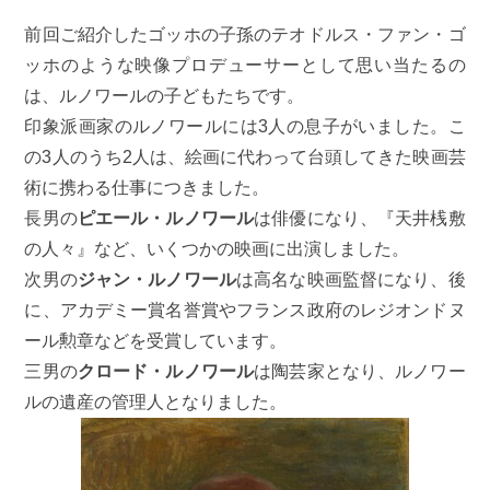
前回ご紹介したゴッホの子孫のテオドルス・ファン・ゴ
ッホのような映像プロデューサーとして思い当たるの
は、ルノワールの子どもたちです。
印象派画家のルノワールには3人の息子がいました。こ
の3人のうち2人は、絵画に代わって台頭してきた映画芸
術に携わる仕事につきました。
長男の
ピエール・ルノワール
は俳優になり、『天井桟敷
の人々』など、いくつかの映画に出演しました。
次男の
ジャン・ルノワール
は高名な映画監督になり、後
に、アカデミー賞名誉賞やフランス政府のレジオンドヌ
ール勲章などを受賞しています。
三男の
クロード・ルノワール
は陶芸家となり、ルノワー
ルの遺産の管理人となりました。