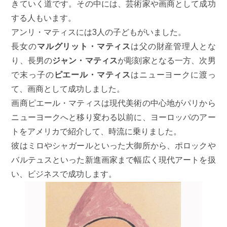
きていく道です。その中には、芸術家や画商として成功
する人もいます。
アンリ・マティスには3人の子どもがいました。
長女の
マルグリット・マティス
は父の財産管理人とな
り、長男の
ジャン・マティス
が彫刻家となる一方、次男
で末っ子の
ピエール・マティス
はニューヨークに渡っ
て、画商として成功しました。
画商ピエール・マティスは現代美術の中心地がパリから
ニューヨークへと移り変わる以前に、ヨーロッパのアー
トをアメリカで紹介して、時流に乗りました。
彼はミロやシャガールといった大御所から、ポロックや
バルテュスといった新進画家まで幅広く現代アートを扱
い、ビジネスで成功します。