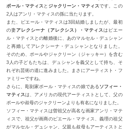
ポール・マティス
と
ジャクリーン・マティス
です。この
2人はアンリ・マティスの孫に当たります。
また、ピエール・マティスは3回結婚しましたが、最初
の妻
アレクシーナ（アレクシス）・マティス
はピエー
ル・マティスとの離婚後に、あのマルセル・デュシャン
と再婚してアレクシーナ・デュシャンとなりました。
そのため、ポールやジャクリーン（ジャッキー）を含む
3人の子どもたちは、デュシャンを義父として持ち、そ
れぞれ芸術の道に進みました。まさにアーティスト・フ
ァミリーですね。
さらに、彫刻家ポール・マティスの娘である
ソフィー・
マティス
は、アメリカの現代アーティストとして、父の
ポールや叔母のジャクリーンよりも有名になりました。
ソフィー・マティスは曽祖父が高名な画家アンリ・マテ
ィスで、祖父が画商のピエール・マティス、義理の祖父
がマルセル・デュシャン、父親も叔母もアーティストと