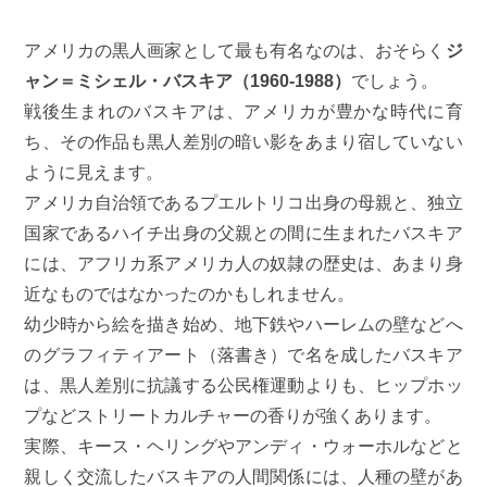
アメリカの黒人画家として最も有名なのは、おそらく
ジ
ャン＝ミシェル・バスキア（1960-1988）
でしょう。
戦後生まれのバスキアは、アメリカが豊かな時代に育
ち、その作品も黒人差別の暗い影をあまり宿していない
ように見えます。
アメリカ自治領であるプエルトリコ出身の母親と、独立
国家であるハイチ出身の父親との間に生まれたバスキア
には、アフリカ系アメリカ人の奴隷の歴史は、あまり身
近なものではなかったのかもしれません。
幼少時から絵を描き始め、地下鉄やハーレムの壁などへ
のグラフィティアート（落書き）で名を成したバスキア
は、黒人差別に抗議する公民権運動よりも、ヒップホッ
プなどストリートカルチャーの香りが強くあります。
実際、キース・ヘリングやアンディ・ウォーホルなどと
親しく交流したバスキアの人間関係には、人種の壁があ