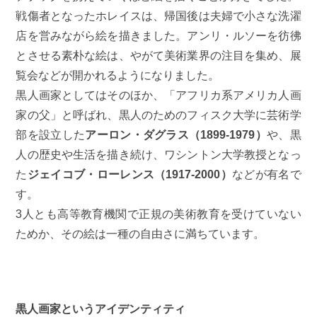
戦傷者となったホレイスは、帰国後は夫婦で小さな洗濯
店を営みながら絵を描きました。アンリ・ルソーを彷彿
とさせる素朴な絵は、やがて美術業界の注目を集め、展
覧会などが開かれるようになりました。
黒人画家としてはそのほか、「アフリカ系アメリカ人画
家の父」と呼ばれ、黒人のためのフィスク大学に芸術学
部を設立した
アーロン・ダグラス（1899‐1979）
や、黒
人の歴史や生活を描き続け、ワシントン大学教授となっ
た
ジェイコブ・ローレンス（1917‐2000）
などが有名で
す。
3人とも高等教育機関で正規の美術教育を受けていない
ためか、その絵は一種の自由さに満ちています。
黒人画家というアイデンティティ