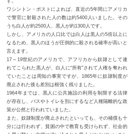
す。
ワシントン・ポストによれば、直近の5年間にアメリカ
で警官に射殺された人の数は約5400人いました。その
うち白人が約2500人、黒人が約1300人です。
しかし、アメリカの人口比では白人は黒人の5倍以上に
なるため、黒人のほうが圧倒的に殺される確率が高いと
言えます。
17～19世紀のアメリカで、アフリカから奴隷として連
れてこられた黒人が、白人に“所有”されて人権を奪われ
ていたことは周知の事実ですが、1865年に奴隷制度が
廃止された後も差別は根強く残りました。
1964年までは、黒人に公共施設の利用を制限する法律
が存在し、バスやトイレを別にするなど人種隔離的な政
策が公然と行われていました。
また、奴隷制度が廃止されたといっても、その補償も十
分には行われず、貧困の中で教育も受けられず、社会的