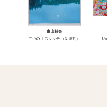
東山魁夷
二つの月 スケッチ （新復刻）
U