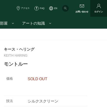
アクセス
FAQ
EN
お問い合わせ
ログイン
部屋
アートの知識
キース・ヘリング
KEITH HARING
モントルー
価格
SOLD OUT
技法
シルクスクリーン