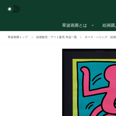
翠波画廊とは
絵画購
翠波画廊トップ
絵画販売・アート販売 作品一覧
キース・へリング 絵画