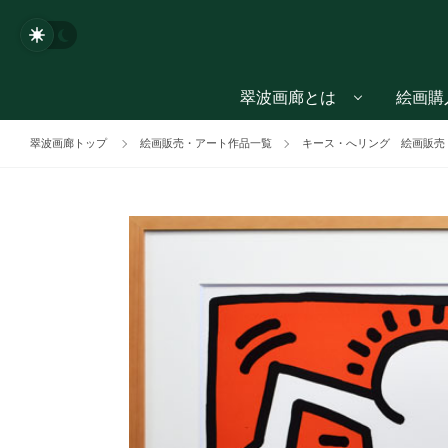
翠波画廊とは
絵画購
翠波画廊トップ
絵画販売・アート作品一覧
キース・へリング 絵画販売