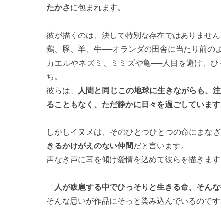
たかさ
に包まれます。
彼が描くのは、決して特別な存在ではありません
鶏、豚、羊、牛──オランダの田舎に当たり前の
カエルやネズミ、ミミズや亀──人目を避け、ひ
ち。
彼らは、
人間と同じこの地球に生きながらも、注
ることもなく、ただ静かに日々を過ごしています
しかしイヌメは、そのひとつひとつの命にまなざ
きるかけがえのない仲間
だと言います。
声なき声に耳を傾け愛情を込めて彼らを描きます
「
人が跋扈する中でひっそりと生きる命、そんな
そんな思いが作品にそっと染み込んでいるのです