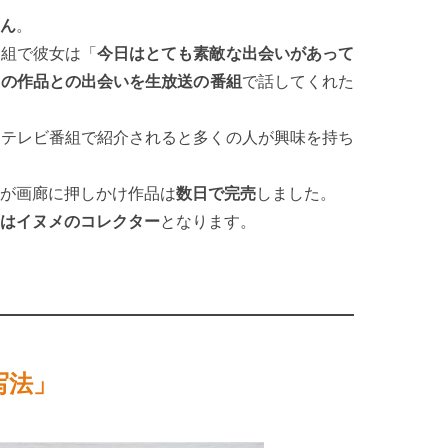
ん
。
番組で彼女は「
今日はとても素敵な出会いがあって
メの作品との出会いを生放送の番組
で話してくれた
、テレビ番組で紹介されると多くの人が興味を持ち
が画廊に押しかけ作品は
数日で完売
しました。
はイヌメのコレクター
となります。
写法」