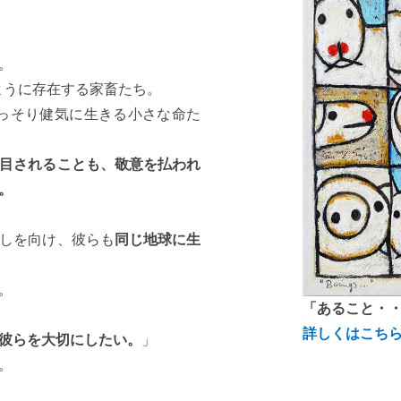
。
ように存在する家畜たち。
っそり健気に生きる小さな命た
目されることも、敬意を払われ
。
しを向け、彼らも
同じ地球に生
。
「あること・
詳しくは
こち
彼らを大切にしたい。
」
。