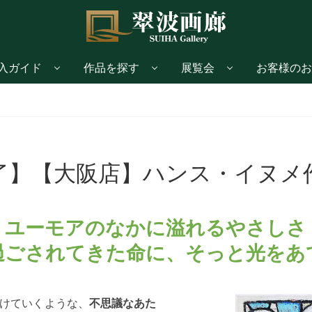
入ガイド
作品を探す
展覧会
お客様のお
品展
了】【大阪店】ハンス・イ
ユーモアのなかに溢れるやさしさ
過ごされてきた命に、そっと光をあ
けていくような、
不思議なあた