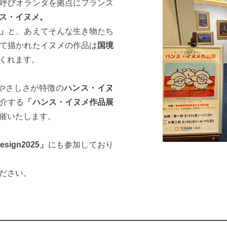
呼びオランダを拠点にフランス
ス・イヌメ。
」
と、あえてそんな生き物たち
て描かれたイヌメの作品は
国境
くれます。
やさしさが特徴の
ハンス・イヌ
介する
「ハンス・イヌメ
作品展
催いたします。
Design2025」
にも参加しており
ださい。