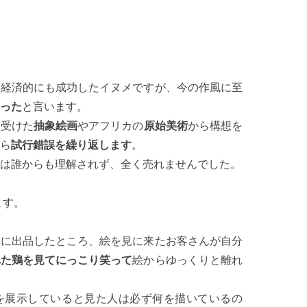
て経済的にも成功したイヌメですが、今の作風に至
った
と言います。
を受けた
抽象絵画
やアフリカの
原始美術
から構想を
ら
試行錯誤を繰り返します
。
は誰からも理解されず、全く売れませんでした。
ます。
会に出品したところ、絵を見に来たお客さんが自分
れた鶏を見てにっこり笑って
絵からゆっくりと離れ
を展示していると見た人は必ず何を描いているの