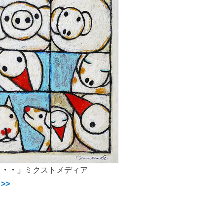
・・・」
ミクストメディア
ら
>>