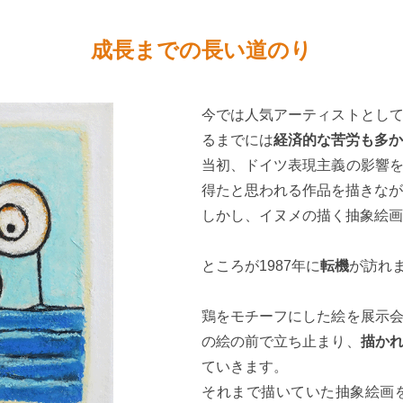
成長までの長い道のり
今では人気アーティストとし
るまでには
経済的な苦労も多か
当初、ドイツ表現主義の影響
得たと思われる作品を描きなが
しかし、イヌメの描く抽象絵画
ところが1987年に
転機
が訪れ
鶏をモチーフにした絵を展示
の絵の前で立ち止まり、
描か
ていきます。
それまで描いていた抽象絵画