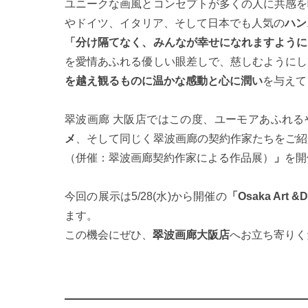
ユニークな画風とコンセプトが多くの人に共感を
やドイツ、イタリア、そして日本でも人気の
ハン
「分け隔てなく、みんなが幸せになれますように
を愛情あふれる優しい眼差しで、慈しむようにし
を越え観るものに温かな感動と心に潤い
を与えて
翠波画廊 大阪店ではこの度、ユーモアあふれる
メ
、そして同じく翠波画廊の契約作家たちをご紹
（併催：翠波画廊契約作家による作品展）
」
を開
今回の展示は5/28(水)から開催の
「Osaka Art &
ます。
この機会にぜひ、
翠波画廊大阪店
へお立ち寄りく