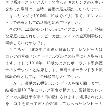
ダヤ系オーストリア人として育ったキスリングの人生が
交わった場所は、当時、芸術の最先端だったパリです。
キスリングは1910年に19歳でパリに来て、モンマル
トルで画家としての活動を始めていました。
その頃、12歳のレンピッカはスイスにいました。裕福
な家庭に生まれたレンピッカは、スイスの全寮制学校に
留学していたからです。
ところが、1912年に両親が離婚して、レンピッカは
ロシアの首都サンクトペテルブルクの叔母に引き取られ
ます。そして1916年、18歳のときにポーランド系弁護
士のタデウシュと結婚します。当時のポーランド系上流
階級の娘としては、至極順当な人生でした。
しかし、激動の20世紀はレンピッカを振り回します。
結婚の翌1917年にロシア革命が起きて、富裕層のレン
ピッカ夫妻は革命軍の目の敵にされます。逮捕された夫
を、コネを使って何とか釈放してもらったレンピッカ