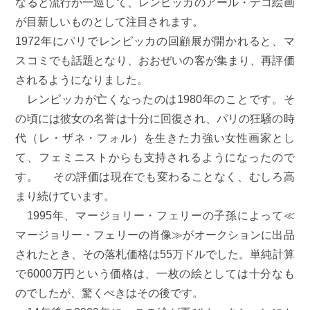
なると流行が一巡して、レンピッカのアール・デコ絵画
が目新しいものとして注目されます。
1972年にパリでレンピッカの回顧展が開かれると、マ
スコミでも話題となり、おおぜいの客が集まり、再評価
されるようになりました。
レンピッカが亡くなったのは1980年のことです。そ
の頃には彼女の名誉は十分に回復され、パリの狂騒の時
代（レ・ザネ・フォル）を生きた力強い女性画家とし
て、フェミニストからも支持されるようになったので
す。 その評価は現在でも変わることなく、むしろ高
まり続けています。
1995年、マージョリー・フェリーの子孫によって≪
マージョリー・フェリーの肖像≫がオークションに出品
されたとき、その落札価格は55万ドルでした。単純計算
で6000万円という価格は、一枚の絵としては十分なも
のでしたが、驚くべきはその後です。