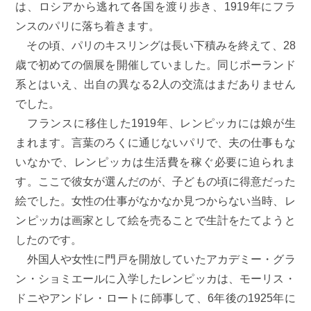
は、ロシアから逃れて各国を渡り歩き、1919年にフラ
ンスのパリに落ち着きます。
その頃、パリのキスリングは長い下積みを終えて、28
歳で初めての個展を開催していました。同じポーランド
系とはいえ、出自の異なる2人の交流はまだありません
でした。
フランスに移住した1919年、レンピッカには娘が生
まれます。言葉のろくに通じないパリで、夫の仕事もな
いなかで、レンピッカは生活費を稼ぐ必要に迫られま
す。ここで彼女が選んだのが、子どもの頃に得意だった
絵でした。女性の仕事がなかなか見つからない当時、レ
ンピッカは画家として絵を売ることで生計をたてようと
したのです。
外国人や女性に門戸を開放していたアカデミー・グラ
ン・ショミエールに入学したレンピッカは、モーリス・
ドニやアンドレ・ロートに師事して、6年後の1925年に