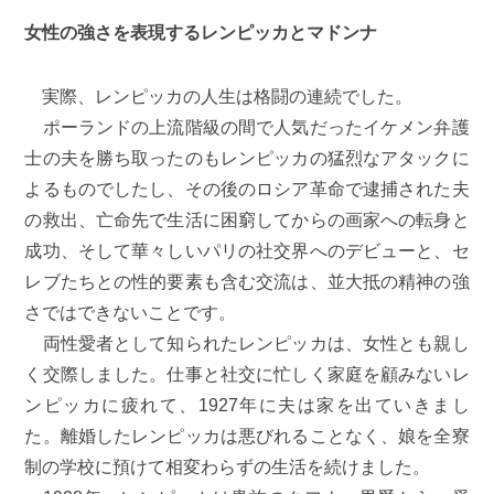
女性の強さを表現するレンピッカとマドンナ
実際、レンピッカの人生は格闘の連続でした。
ポーランドの上流階級の間で人気だったイケメン弁護
士の夫を勝ち取ったのもレンピッカの猛烈なアタックに
よるものでしたし、その後のロシア革命で逮捕された夫
の救出、亡命先で生活に困窮してからの画家への転身と
成功、そして華々しいパリの社交界へのデビューと、セ
レブたちとの性的要素も含む交流は、並大抵の精神の強
さではできないことです。
両性愛者として知られたレンピッカは、女性とも親し
く交際しました。仕事と社交に忙しく家庭を顧みないレ
ンピッカに疲れて、1927年に夫は家を出ていきまし
た。離婚したレンピッカは悪びれることなく、娘を全寮
制の学校に預けて相変わらずの生活を続けました。