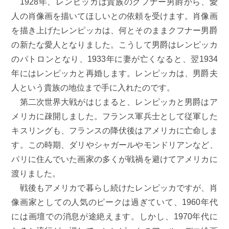
1928年、レンピッカは貴族のクフナー男爵から、愛
人の肖像画を描いてほしいとの依頼を受けます。肖像画
を描き上げたレンピッカは、何とそのままクフナー男爵
の新たな愛人となりました。こうして男爵はレンピッカ
のパトロンとなり、1933年に妻が亡くなると、翌1934
年にはレンピッカと再婚します。レンピッカは、男爵夫
人という貴族の地位まで手に入れたのです。
第二次世界大戦がはじまると、レンピッカと男爵はア
メリカに疎開しました。フランス軍兵士として従軍した
キスリングも、フランスの降伏後はアメリカに亡命しま
す。この時期、ダリやシャガールやモンドリアンなど、
パリに住んでいた画家の多くが戦禍を避けてアメリカに
渡りました。
戦後もアメリカで暮らし続けたレンピッカですが、肖
像画家としての人気のピークは過ぎていて、1960年代
には画壇での消息が途絶えます。しかし、1970年代に