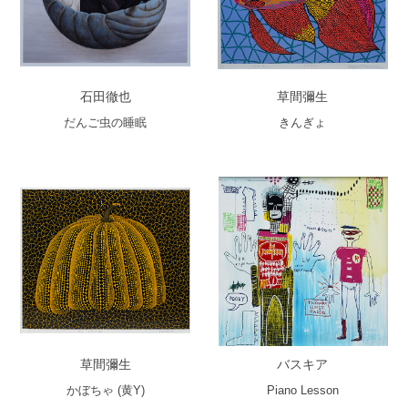
石田徹也
草間彌生
だんご虫の睡眠
きんぎょ
草間彌生
バスキア
かぼちゃ (黄Y)
Piano Lesson