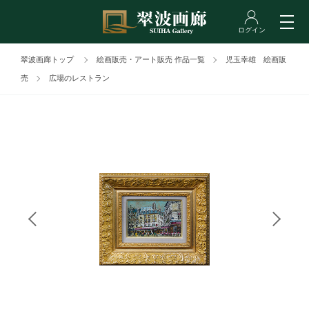
翠波画廊トップ
絵画販売・アート販売 作品一覧
児玉幸雄 絵画販
売
広場のレストラン