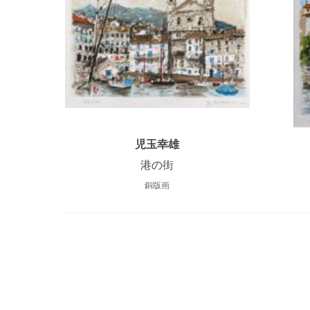
児玉幸雄
港の街
銅版画