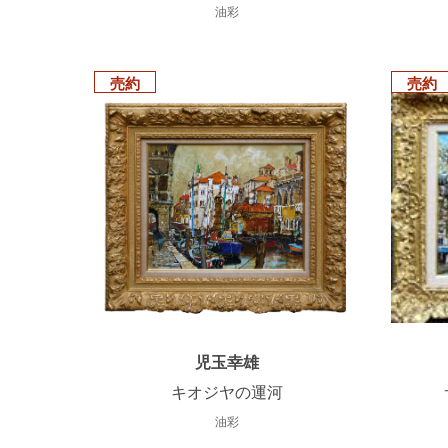
油彩
売約
売約
児玉幸雄
キオジヤの運河
油彩