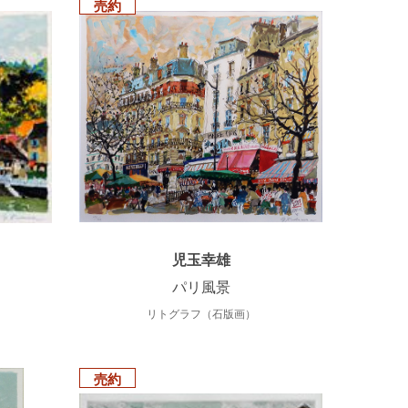
売約
児玉幸雄
パリ風景
リトグラフ（石版画）
売約