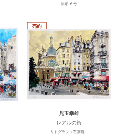
油彩 ６号
売約
児玉幸雄
レアルの街
リトグラフ（石版画）