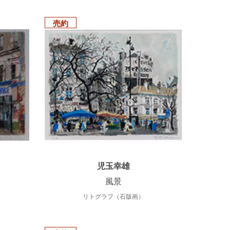
売約
児玉幸雄
風景
リトグラフ（石版画）