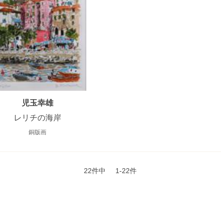
児玉幸雄
レリチの海岸
銅版画
22件中
1-22件