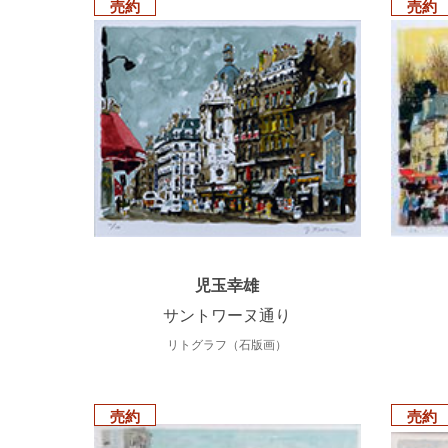
売約
売約
児玉幸雄
サントワーヌ通り
リトグラフ（石版画）
売約
売約