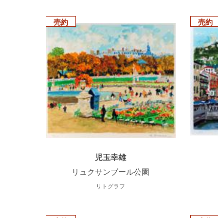
売約
売約
児玉幸雄
リュクサンブール公園
リトグラフ