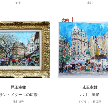
油彩
油彩
売約
児玉幸雄
児玉幸雄
サン・メダールの広場
パリ、風景
油彩 8号
リトグラフ（石版画）