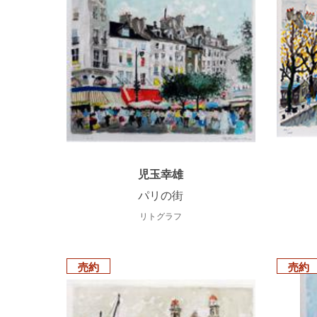
児玉幸雄
パリの街
リトグラフ
売約
売約