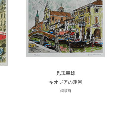
児玉幸雄
キオジアの運河
銅版画