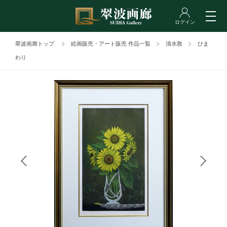
翠波画廊トップ
絵画販売・アート販売 作品一覧
清水敦
ひま
わり