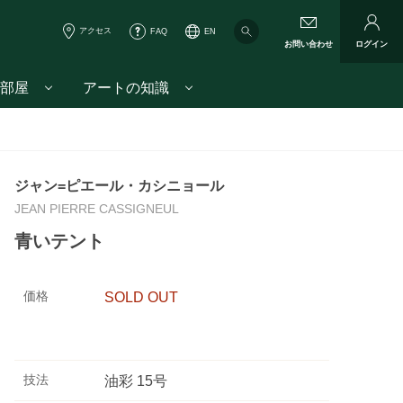
アクセス
FAQ
EN
お問い合わせ
ログイン
部屋
アートの知識
ジャン=ピエール・カシニョール
JEAN PIERRE CASSIGNEUL
青いテント
価格
SOLD OUT
技法
油彩 15号