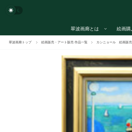
翠波画廊とは
絵画購
翠波画廊トップ
絵画販売・アート販売 作品一覧
カシニョール 絵画販売