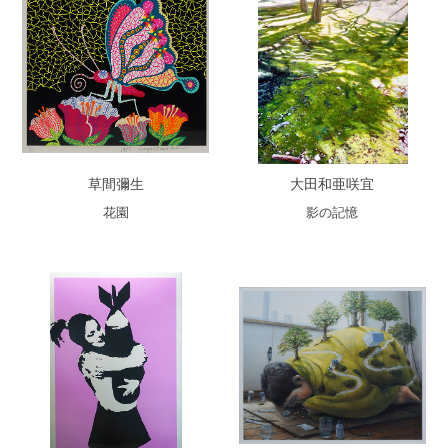
草間彌生
大田和亜咲宜
花園
影の記憶