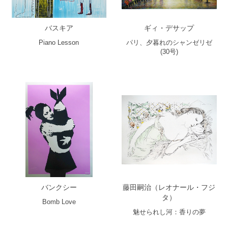
バスキア
ギィ・デサップ
Piano Lesson
パリ、夕暮れのシャンゼリゼ
(30号)
バンクシー
藤田嗣治（レオナール・フジ
タ）
Bomb Love
魅せられし河：香りの夢