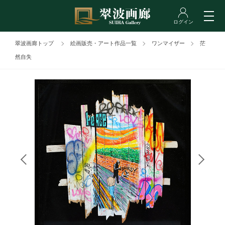
翠波画廊トップ
絵画販売・アート作品一覧
ワンマイザー
茫
然自失