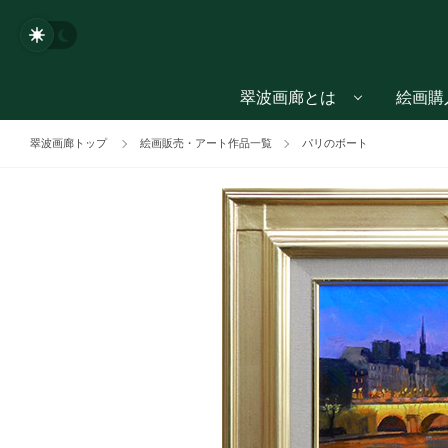
翠波画廊とは
絵画購
翠波画廊トップ
絵画販売・アート作品一覧
パリのボート