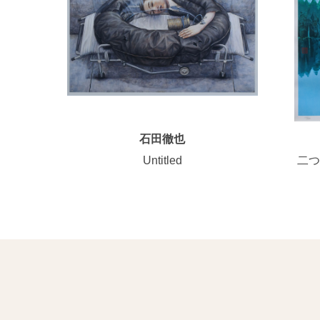
石田徹也
Untitled
二つ