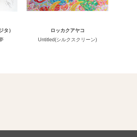
ジタ）
ロッカクアヤコ
夢
Untitled(シルクスクリーン)