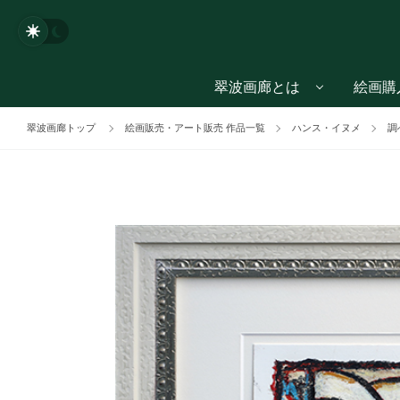
翠波画廊とは
絵画購
翠波画廊トップ
絵画販売・アート販売 作品一覧
ハンス・イヌメ
調