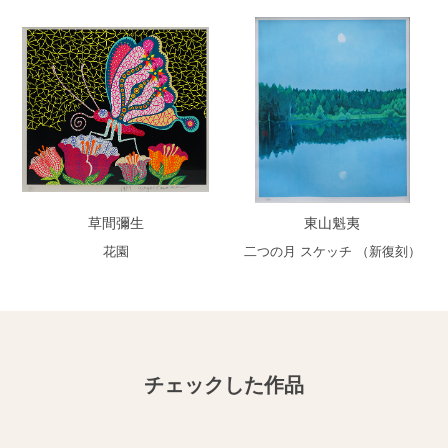
草間彌生
東山魁夷
花園
二つの月 スケッチ （新復刻）
チェックした作品