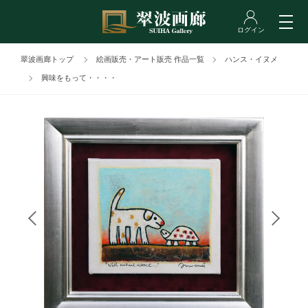
翠波画廊トップ
絵画販売・アート販売 作品一覧
ハンス・イヌメ
興味をもって・・・・