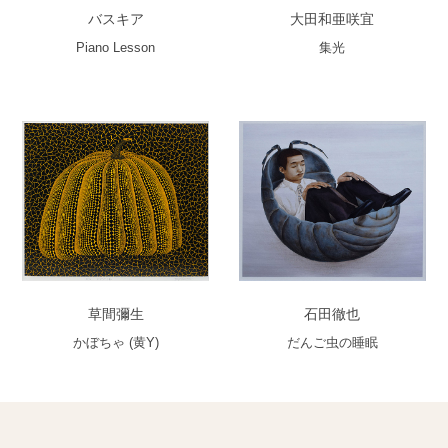
バスキア
大田和亜咲宜
Piano Lesson
集光
草間彌生
石田徹也
かぼちゃ (黄Y)
だんご虫の睡眠