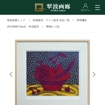
翠波画廊トップ
絵画販売・アート販売 作品一覧
草間彌生
(KUSAMA Yayoi) 作品販売
果物かご(5)