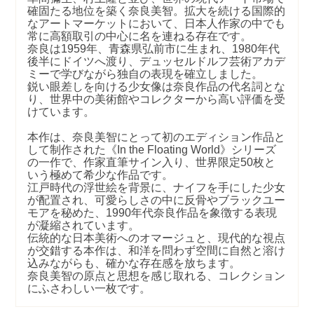
確固たる地位を築く奈良美智。拡大を続ける国際的
なアートマーケットにおいて、日本人作家の中でも
常に高額取引の中心に名を連ねる存在です。
奈良は1959年、青森県弘前市に生まれ、1980年代
後半にドイツへ渡り、デュッセルドルフ芸術アカデ
ミーで学びながら独自の表現を確立しました。
鋭い眼差しを向ける少女像は奈良作品の代名詞とな
り、世界中の美術館やコレクターから高い評価を受
けています。
本作は、奈良美智にとって初のエディション作品と
して制作された《In the Floating World》シリーズ
の一作で、作家直筆サイン入り、世界限定50枚と
いう極めて希少な作品です。
江戸時代の浮世絵を背景に、ナイフを手にした少女
が配置され、可愛らしさの中に反骨やブラックユー
モアを秘めた、1990年代奈良作品を象徴する表現
が凝縮されています。
伝統的な日本美術へのオマージュと、現代的な視点
が交錯する本作は、和洋を問わず空間に自然と溶け
込みながらも、確かな存在感を放ちます。
奈良美智の原点と思想を感じ取れる、コレクション
にふさわしい一枚です。