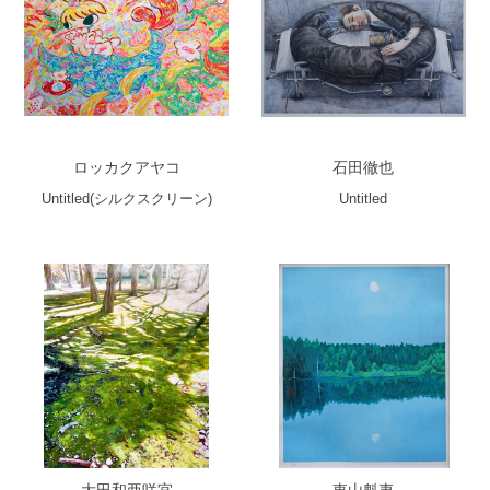
ロッカクアヤコ
石田徹也
Untitled(シルクスクリーン)
Untitled
大田和亜咲宜
東山魁夷