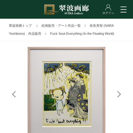
翠波画廊トップ
絵画販売・アート作品一覧
奈良美智 (NARA
Yoshitomo) 作品販売
Fuck ‘bout Everything (In the Floating World)