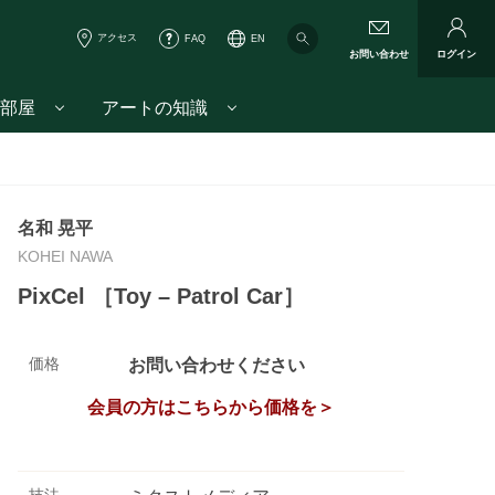
アクセス
FAQ
EN
お問い合わせ
ログイン
部屋
アートの知識
名和 晃平
KOHEI NAWA
PixCel ［Toy – Patrol Car］
価格
お問い合わせください
会員の方はこちらから価格を＞