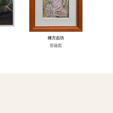
棟方志功
菩薩図