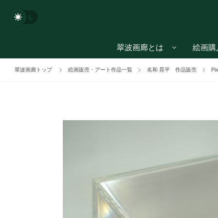
翠波画廊とは
絵画購
翠波画廊トップ
絵画販売・アート作品一覧
名和 晃平 作品販売
Pi