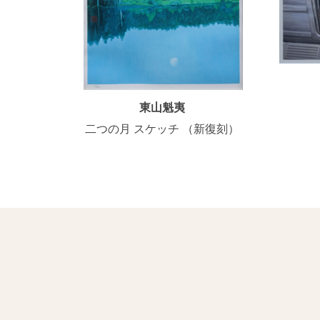
東山魁夷
二つの月 スケッチ （新復刻）