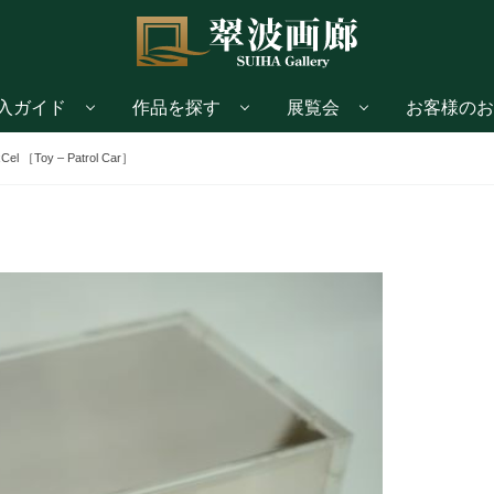
入ガイド
作品を探す
展覧会
お客様のお
xCel ［Toy – Patrol Car］