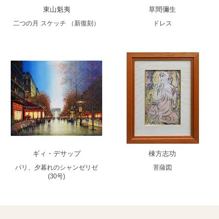
東山魁夷
草間彌生
二つの月 スケッチ （新復刻）
ドレス
ギィ・デサップ
棟方志功
パリ、夕暮れのシャンゼリゼ
菩薩図
(30号)