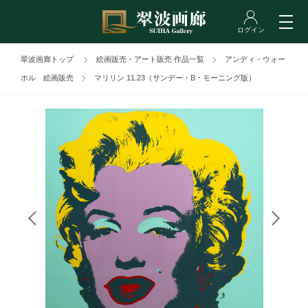
翠波画廊トップ
絵画販売・アート販売 作品一覧
アンディ・ウォー
ホル 絵画販売
マリリン 11.23（サンデー・B・モーニング版）