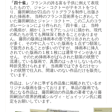
「四十雀」
フランスの誇る富を子供に例えて表現
したもので、ジャン・コクトーがテキストをつく
り、藤田嗣治が21点の リトグラフを制作し出版さ
れた挿画本。 当時のフランス芸術界をにぎわして
いた藤田嗣治とジャン・コクトー、この二人のコラ
ボレーションにより作られた「四十雀」は、 当時
の風俗が、細かくユーモアたっぷりに描かれ、現代
の私たちが見ても興味深く飽きることがありませ
ん。 藤田の版画は挿画本の形で売り出されたもの
が多く、その中に入っていた版画を１点ずつ額装し
て販売されることが多いのですが、 挿画本に挿入
されていた版画の１枚１枚には通常サインがありま
せん。 そのため挿画本がばらされた額装の状態で
流通している版画で、真贋のはっきりしないものも
時折見受けられます。 当画廊ではできるだけセッ
トの状態で仕入れ、間違いのない作品だけを販売し
ています。
作品は、レゾネに準ずる作品集に掲載されているオ
リジナル版画を扱っております。 単品の版画でも
気になる作品は、藤田嗣治の作品集の著者であり藤
田嗣治の世界的権威シルヴィ・ビュイッソン氏に鑑
定をお願いしています。