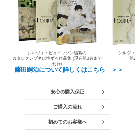
シルヴィ・ビュイッソン編纂の
シルヴ
カタログレゾネに準ずる作品集
(現在第3巻まで
第
刊行)
藤田嗣治について詳しくはこちら ＞＞
安心の購入保証
ご購入の流れ
初めてのお客様へ