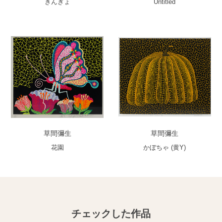
きんぎょ
Untitled
草間彌生
草間彌生
花園
かぼちゃ (黄Y)
チェックした作品