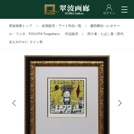
翠波画廊トップ
絵画販売・アート作品一覧
藤田嗣治（レオナー
ル・フジタ、FOUJITA Tsuguharu） 作品販売
四十雀：たばこ屋（君代
夫人ｺﾚｸｼｮﾝ）サイン有