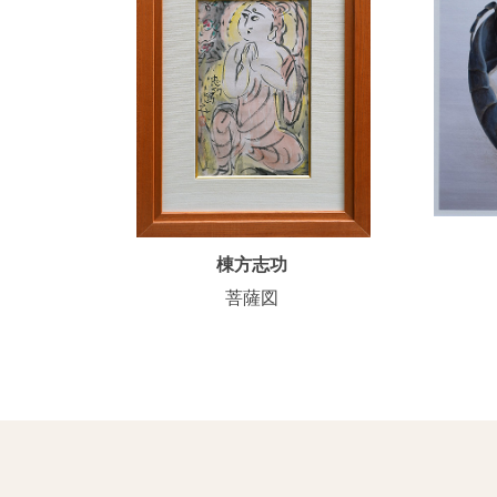
棟方志功
菩薩図