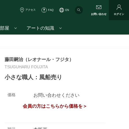
アクセス
FAQ
EN
お問い合わせ
ログイン
部屋
アートの知識
藤田嗣治（レオナール・フジタ）
TSUGUHARU FOUJITA
小さな職人：風船売り
価格
お問い合わせください
会員の方はこちらから価格を＞