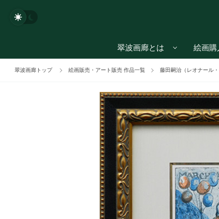
翠波画廊とは
絵画購
翠波画廊トップ
絵画販売・アート販売 作品一覧
藤田嗣治（レオナール・フジ