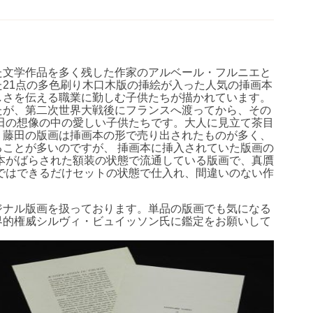
た文学作品を多く残した作家のアルベール・フルニエと
21点の多色刷り木口木版の挿絵が入った人気の挿画本
しさを伝える職業に勤しむ子供たちが描かれています。
たが、第二次世界大戦後にフランスへ渡ってから、その
田の想像の中の愛しい子供たちです。大人に見立て茶目
。藤田の版画は挿画本の形で売り出されたものが多く、
ことが多いのですが、 挿画本に挿入されていた版画の
本がばらされた額装の状態で流通している版画で、真贋
ではできるだけセットの状態で仕入れ、間違いのない作
ジナル版画を扱っております。単品の版画でも気になる
界的権威シルヴィ・ビュイッソン氏に鑑定をお願いして