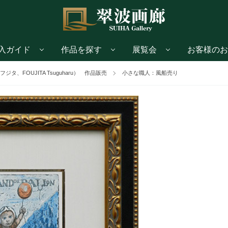
入ガイド
作品を探す
展覧会
お客様のお
タ、FOUJITA Tsuguharu） 作品販売
小さな職人：風船売り