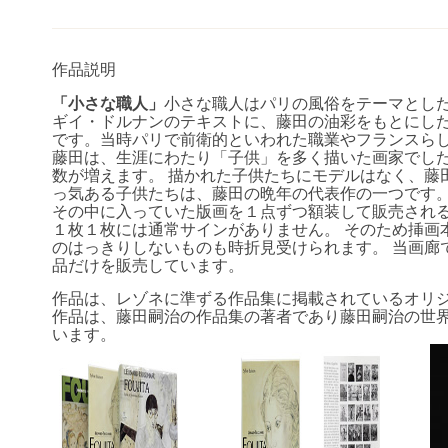
作品説明
「小さな職人」
小さな職人はパリの風俗をテーマとし
ギイ・ドルナンのテキストに、藤田の油彩をもとにした
です。当時パリで前衛的といわれた職業やフランスら
藤田は、生涯にわたり「子供」を多く描いた画家でし
数が増えます。 描かれた子供たちにモデルはなく、藤
っ気ある子供たちは、藤田の晩年の代表作の一つです
その中に入っていた版画を１点ずつ額装して販売される
１枚１枚には通常サインがありません。 そのため挿画
のはっきりしないものも時折見受けられます。 当画廊
品だけを販売しています。
作品は、レゾネに準ずる作品集に掲載されているオリ
作品は、藤田嗣治の作品集の著者であり藤田嗣治の世
います。