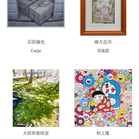
石田徹也
棟方志功
Cargo
菩薩図
大田和亜咲宜
村上隆