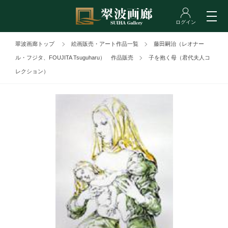
翠波画廊トップ
絵画販売・アート作品一覧
藤田嗣治（レオナー
ル・フジタ、FOUJITA Tsuguharu） 作品販売
子を抱く母（君代夫人コ
レクション）