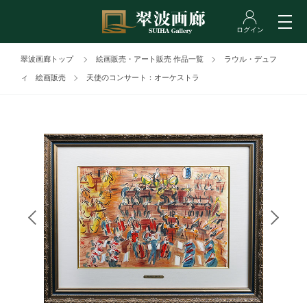
翠波画廊トップ
絵画販売・アート販売 作品一覧
ラウル・デュフ
ィ 絵画販売
天使のコンサート：オーケストラ