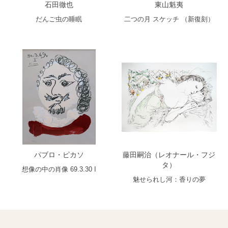
石田徹也
東山魁夷
だんご虫の睡眠
二つの月 スケッチ （新復刻）
パブロ・ピカソ
藤田嗣治（レオナール・フジ
タ）
想像の中の肖像 69.3.30 I
魅せられし河：香りの夢