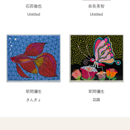
石田徹也
奈良美智
Untitled
Untitled
草間彌生
草間彌生
きんぎょ
花園