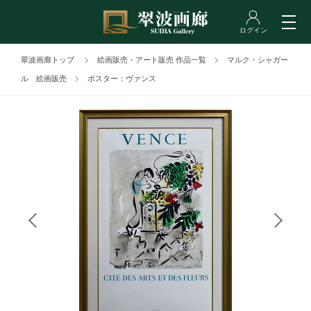
翠波画廊トップ
絵画販売・アート販売 作品一覧
マルク・シャガー
ル 絵画販売
ポスター：ヴァンス