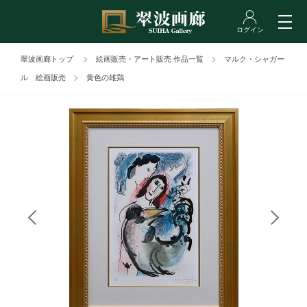
翠波画廊トップ
絵画販売・アート販売 作品一覧
マルク・シャガー
ル 絵画販売
黄色の雄鶏