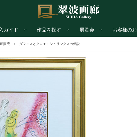
入ガイド
作品を探す
展覧会
お客様のお
画販売
ダフニスとクロエ：シュリンクスの伝説