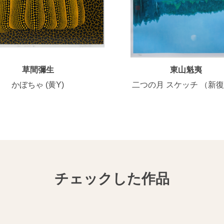
草間彌生
東山魁夷
かぼちゃ (黄Y)
二つの月 スケッチ （新
チェックした作品