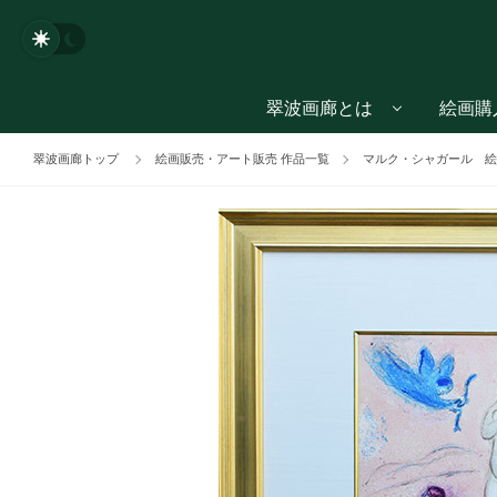
翠波画廊とは
絵画購
翠波画廊トップ
絵画販売・アート販売 作品一覧
マルク・シャガール 絵