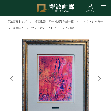
翠波画廊トップ
絵画販売・アート販売 作品一覧
マルク・シャガー
ル 絵画販売
アラビアンナイト PL.2（サイン無）