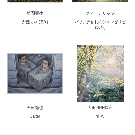
草間彌生
ギィ・デサップ
かぼちゃ (黄Y)
パリ、夕暮れのシャンゼリゼ
(30号)
石田徹也
大田和亜咲宜
Cargo
集光