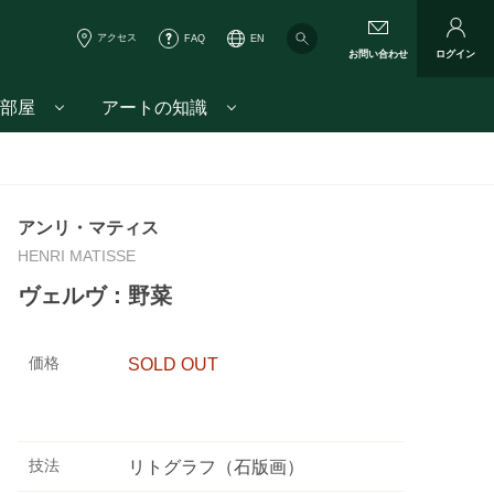
アクセス
FAQ
EN
お問い合わせ
ログイン
部屋
アートの知識
アンリ・マティス
HENRI MATISSE
ヴェルヴ：野菜
価格
SOLD OUT
技法
リトグラフ（石版画）