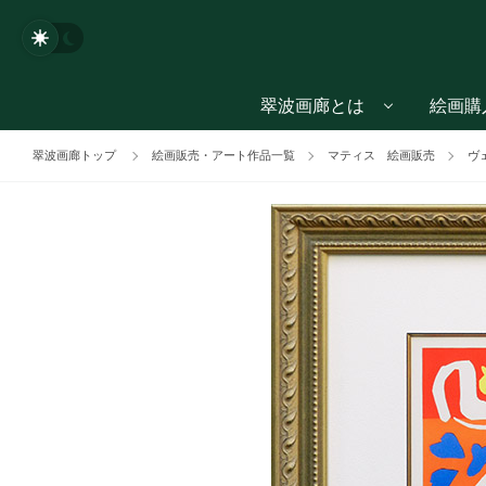
翠波画廊とは
絵画購
翠波画廊トップ
絵画販売・アート作品一覧
マティス 絵画販売
ヴ