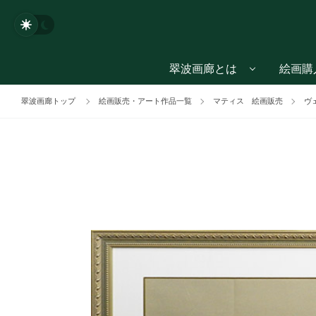
翠波画廊とは
絵画購
翠波画廊トップ
絵画販売・アート作品一覧
マティス 絵画販売
ヴ