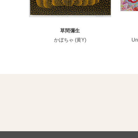
草間彌生
かぼちゃ (黄Y)
U