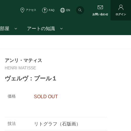
アクセス
FAQ
EN
お問い合わせ
ログイン
部屋
アートの知識
アンリ・マティス
HENRI MATISSE
ヴェルヴ：プール１
価格
SOLD OUT
技法
リトグラフ（石版画）