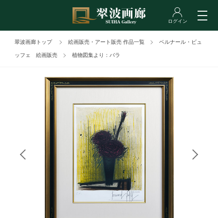
翠波画廊トップ
絵画販売・アート販売 作品一覧
ベルナール・ビュ
ッフェ 絵画販売
植物図集より：バラ