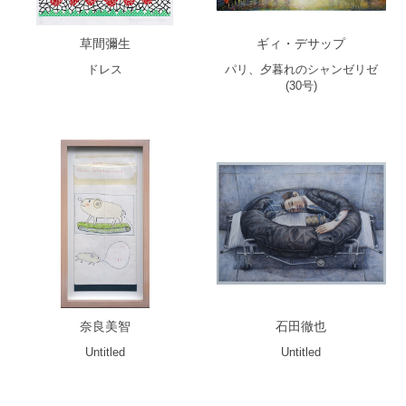
草間彌生
ギィ・デサップ
ドレス
パリ、夕暮れのシャンゼリゼ
(30号)
奈良美智
石田徹也
Untitled
Untitled