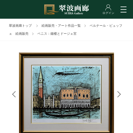
翠波画廊トップ
絵画販売・アート作品一覧
ベルナール・ビュッフ
ェ 絵画販売
ベニス：鐘楼とドージェ宮