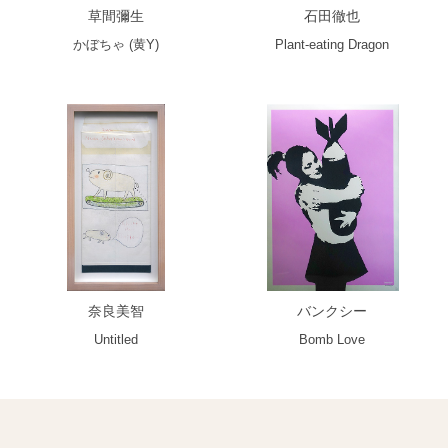
草間彌生
石田徹也
かぼちゃ (黄Y)
Plant-eating Dragon
奈良美智
バンクシー
Untitled
Bomb Love