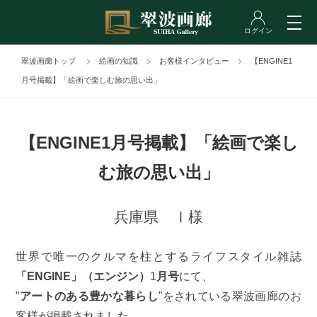
翠波画廊トップ
絵画の知識
お客様インタビュー
【ENGINE1
月号掲載】「絵画で楽しむ旅の思い出」
【ENGINE1月号掲載】「絵画で楽し
む旅の思い出」
兵庫県 Ⅰ様
世界で唯一のクルマを柱とするライフスタイル雑誌
「ENGINE」（エンジン）
1
月号
にて、
”
アートのある豊かな暮らし
”をされている翠波画廊のお
客様が掲載されました。