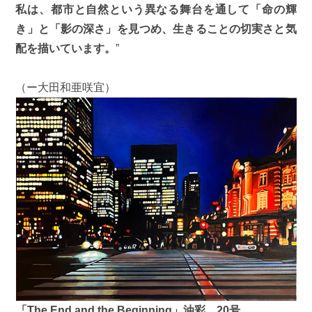
私は、都市と自然という異なる舞台を通して「命の輝
き」と「影の深さ」を見つめ、生きることの切実さと気
配を描いています。
”
（ー大田和亜咲宜）
「The End and the Beginning」油彩 20号