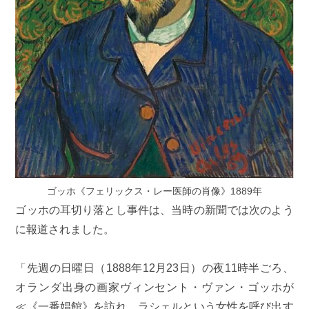
ゴッホ《フェリックス・レー医師の肖像》1889年
ゴッホの耳切り落とし事件は、当時の新聞では次のよう
に報道されました。
「先週の日曜日（1888年12月23日）の夜11時半ごろ、
オランダ出身の画家ヴィンセント・ヴァン・ゴッホが
≪《一番娼館》を訪れ、ラシェルという女性を呼び出す