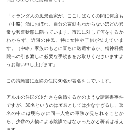
「オランダ人の風景画家が、ここしばらくの間に何度も
（中略）酒におぼれ、自分の言動もわからないほどの異
常な興奮状態に陥っています。市民に対して何をするか
わからず、近隣の住民、特に女性や子供が怯えていま
す。（中略）家族のもとに直ちに送還するか、精神科病
院への引き渡しに必要な手続きをお取りくださいますよ
うお願い申し上げます」
この請願書に近隣の住民30名が署名をしています。
アルルの住民の冷たさを象徴するかのような請願書事件
ですが、30名というのは署名としては少なすぎるし、署
名の中には明らかに同一人物の筆跡が見られることか
ら、少数の人物による陰謀ではなかったかと著者は考え
ます。