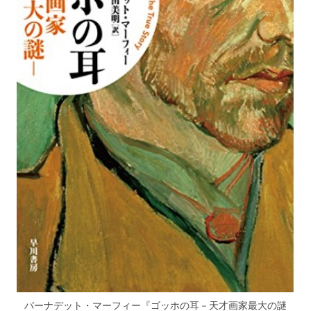
バーナデット・マーフィー『ゴッホの耳－天才画家最大の謎