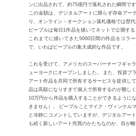
ンに出品されて、約75億円で落札された瞬間で
この金額は、デジタルアートに限らず存命アー
り、オンライン・オークション落札価格では歴代
ビープルは毎日1作品を描いてネットで公開す
これまでに描いてきた5000日間の作品をコラージュしたのが《
で、いわばビープルの集大成的な作品です。
これを受けて、アメリカのスーパーチーフギャラ
ューヨークにオープンしました。 また、投資プ
アート作品を共同で所有するサービスを提供し
品は高額になりすぎて個人で所有するのが難しく
10万円から作品を購入することができるように
きません）。 ビープルことマイク・ヴィンケル
と冷静にコメントしていますが、デジタルアー
も続く新しいアート売買のかたちなのか、目が離