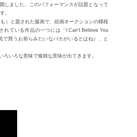
で公開しました。このパフォーマンスが話題となって
です。
鹿ども）と題された版画で、絵画オークションの模様
作品の一つには「I Can’t Believe You
（こんなクソを本気で買うお前らみたいなバカがいるとはね）、と
いろいろな意味で複雑な意味が出てきます。