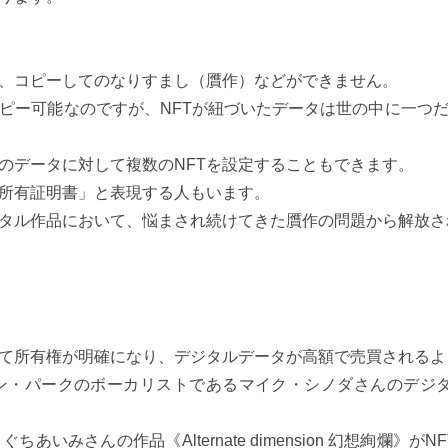
で、コピーしてのなりすまし（贋作）などができません。
ピー可能なのですが、NFTが紐づいたデータは世の中に一つ
のデータに対して複数のNFTを設定することもできます。
＆所有証明書」と表現する人もいます。
ジタル作品において、悩まされ続けてきた贋作の問題から解放
よって所有権が明確になり、デジタルデータが高額で売買される
ークのボーカリストであるマイク・シノダさんのデジタルミュージ
いみさんの作品《Alternate dimension 幻想絢爛》