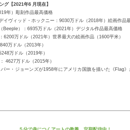
【2021年6 月現在】
（2019年）彫刻作品最高価格
h Two Figures)》デイヴィッド・ホックニー：9030万ドル（2018年）絵画
ys》ビープル（Beeple）：6935万ドル（2021年）デジタル作品最高価格
・ジャフリ：6200万ドル（2021年）世界最大の絵画作品（1600平米）
：5840万ドル（2013年）
ェ： 5248万ドル（2019年）
ター： 4627万ドル（2015年）
・ジョーンズが1958年にアメリカ国旗を描いた《Flag》が
５分で身につくアートの教養、定期配信中！