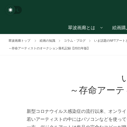
翠波画廊とは
絵画購
翠波画廊トップ
絵画の知識
コラム・ブログ
いま話題のNFTアート
～存命アーティストのオークション落札記録【2021年版】
～存命アーテ
新型コロナウイルス感染症の流行以来、オンライ
若いアーティストの中にはパソコンなどを使って