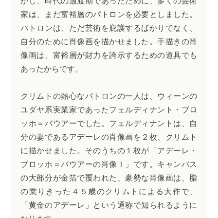
かし、時代の過渡期であったために、多くの芸術
家は、まだ富裕層のパトロンを必要としました。
パトロンは、ただ芸術を庇護するばかりでなく、
自分のために肖像画を描かせました。手描きの肖
像画は、富裕層が財力を誇示するための道具でも
あったからです。
クリムトの熱心なパトロンの一人は、ウィーンの
ユダヤ系実業家であったフェルディナント・ブロ
ッホ＝バウアーでした。フェルディナントは、自
分の妻であるアデーレの肖像画を２枚、クリムト
に描かせました。そのうちの１枚が「アデーレ・
ブロッホ＝バウアーの肖像Ⅰ」です。キャンバス
の大部分が金箔で覆われた、豪勢な肖像画は、脂
の乗りきった４５歳のクリムトによる大作で、
「黄金のアデーレ」という通称で知られるように