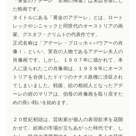
『黄金のアデーレ 名画の帰還』は実話を基にし
た映画です。
タイトルにある「黄金のアデーレ」とは、ロート
レックやシニャックと同世代のオーストリアの画
家、グスタフ・クリムトの代表作です。
正式名称は「アデーレ・ブロッホ＝バウアーの肖
像Ⅰ」といい、実在の人物であるアデーレ夫人の
肖像画です。しかし、１９０７年に描かれて、本
人に送られたこの肖像画は、１９３８年にオース
トリアを合併したドイツのナチス政権に没収され
てしまいました。戦後、絵の相続人となったアデ
ーレの姪のマリアは、伯母の肖像画を取り戻すた
めの長い戦いを始めます。
２０世紀初頭は、芸術家が個人の表現欲求を花開
かせて、絵画の市場が立ちあがった時代です。し