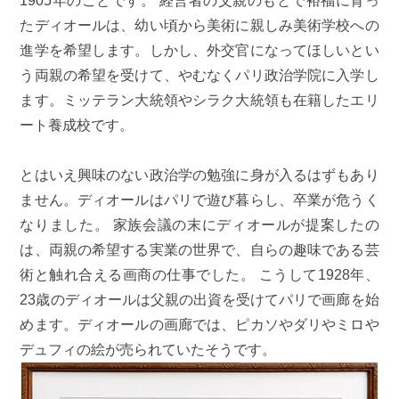
1905年のことです。 経営者の父親のもとで裕福に育っ
たディオールは、幼い頃から美術に親しみ美術学校への
進学を希望します。しかし、外交官になってほしいとい
う両親の希望を受けて、やむなくパリ政治学院に入学し
ます。ミッテラン大統領やシラク大統領も在籍したエリ
ート養成校です。
とはいえ興味のない政治学の勉強に身が入るはずもあり
ません。ディオールはパリで遊び暮らし、卒業が危うく
なりました。 家族会議の末にディオールが提案したの
は、両親の希望する実業の世界で、自らの趣味である芸
術と触れ合える画商の仕事でした。 こうして1928年、
23歳のディオールは父親の出資を受けてパリで画廊を始
めます。ディオールの画廊では、ピカソやダリやミロや
デュフィの絵が売られていたそうです。