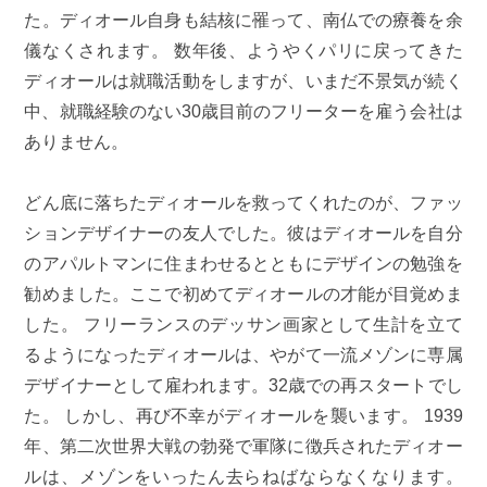
た。ディオール自身も結核に罹って、南仏での療養を余
儀なくされます。 数年後、ようやくパリに戻ってきた
ディオールは就職活動をしますが、いまだ不景気が続く
中、就職経験のない30歳目前のフリーターを雇う会社は
ありません。
どん底に落ちたディオールを救ってくれたのが、ファッ
ションデザイナーの友人でした。彼はディオールを自分
のアパルトマンに住まわせるとともにデザインの勉強を
勧めました。ここで初めてディオールの才能が目覚めま
した。 フリーランスのデッサン画家として生計を立て
るようになったディオールは、やがて一流メゾンに専属
デザイナーとして雇われます。32歳での再スタートでし
た。 しかし、再び不幸がディオールを襲います。 1939
年、第二次世界大戦の勃発で軍隊に徴兵されたディオー
ルは、メゾンをいったん去らねばならなくなります。