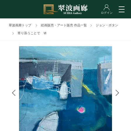
翠波画廊トップ
絵画販売・アート販売 作品一覧
ジョン・ボタン
寄り添うことで Ⅶ