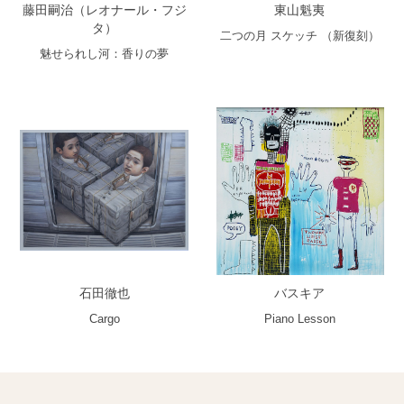
藤田嗣治（レオナール・フジ
東山魁夷
タ）
二つの月 スケッチ （新復刻）
魅せられし河：香りの夢
石田徹也
バスキア
Cargo
Piano Lesson