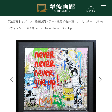
翠波画廊トップ
絵画販売・アート販売 作品一覧
ミスター・ブレイ
ンウォッシュ 絵画販売
Never Never Give Up !