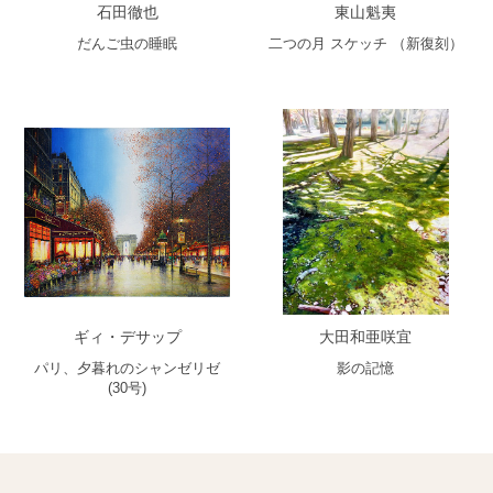
石田徹也
東山魁夷
だんご虫の睡眠
二つの月 スケッチ （新復刻）
ギィ・デサップ
大田和亜咲宜
パリ、夕暮れのシャンゼリゼ
影の記憶
(30号)