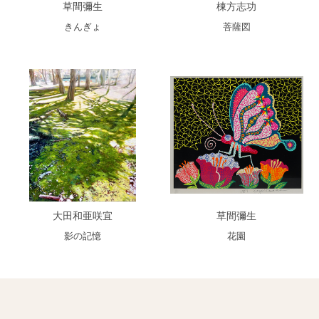
草間彌生
棟方志功
きんぎょ
菩薩図
大田和亜咲宜
草間彌生
影の記憶
花園