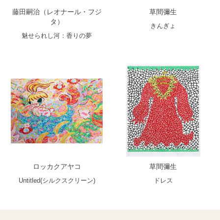
藤田嗣治（レオナール・フジ
草間彌生
タ）
きんぎょ
魅せられし河：香りの夢
ロッカクアヤコ
草間彌生
Untitled(シルクスクリーン)
ドレス